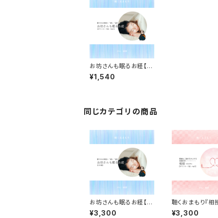
お坊さんも眠るお経【ダ
ウンロード版】
¥1,540
同じカテゴリの商品
お坊さんも眠るお経【C
聴くおまもり『相
D版】
UJYU）』ダウン
¥3,300
¥3,300
版