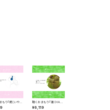
まもり『癒(いや
聴くおまもり『蓮（HAS
D版
U）』ダウンロード版
19
¥6,119