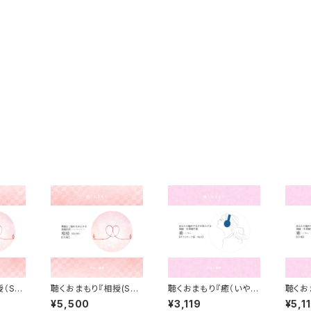
授（SO
聴くおまもり『相授(SO
聴くおまもり『癒（いや
聴くお
ロード
UJYU)』CD版
し）』ダウンロード版
し)』C
¥5,500
¥3,119
¥5,1