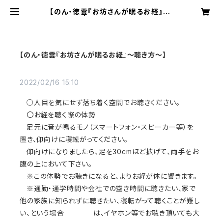
【のん・徳雲『お坊さんが眠るお経』～
聴き方～】 | のん・徳雲『聴くおまもり』
｜ユキバコ㈱が提案する全く新しい健
康へのアプローチ
【のん・徳雲『お坊さんが眠るお経』～聴き方～】
2022/02/16 15:10
○人目を気にせず落ち着く空間でお聴きください。
〇お経を聴く際の体勢
足元に音が鳴るモノ（スマートフォン・スピーカー等）を
置き、仰向けに寝転がってください。
仰向けになりましたら、足を
30cm
ほど拡げて、両手をお
腹の上において下さい。
※この体勢でお聴きになると、よりお経が体に響きます。
※
通勤・通学時間や会社での空き時間に聴きたい、家で
他の家族に知られずに聴きたい、寝転がって聴くことが難し
い、という場合 は、イヤホン等でお聴き頂いても大