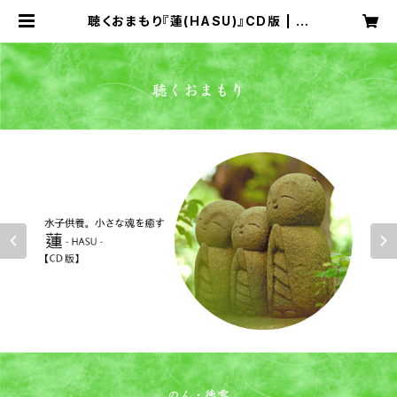
聴くおまもり『蓮(HASU)』CD版 | の
ん・徳雲『聴くおまもり』｜ユキバコ㈱
が提案する全く新しい健康へのアプロ
ーチ