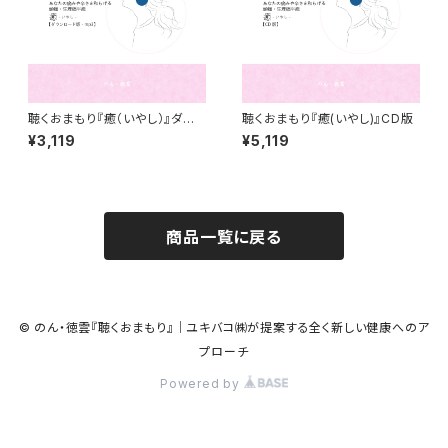
聴くおまもり『癒（いやし）』ダウ
聴くおまもり『癒(いやし)』CD版
ンロード版
¥3,119
¥5,119
商品一覧に戻る
© のん・徳雲『聴くおまもり』｜ユキバコ㈱が提案する全く新しい健康へのア
プローチ
Powered by