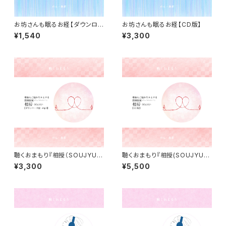
お坊さんも眠るお経【ダウンロ
お坊さんも眠るお経【CD版】
ード版】
¥1,540
¥3,300
聴くおまもり『相授（SOUJYU）』
聴くおまもり『相授(SOUJYU)』
ダウンロード版
CD版
¥3,300
¥5,500