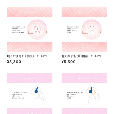
聴くおまもり『相授（SOUJYU）』
聴くおまもり『相授(SOUJYU)』
ダウンロード版
CD版
¥3,300
¥5,500