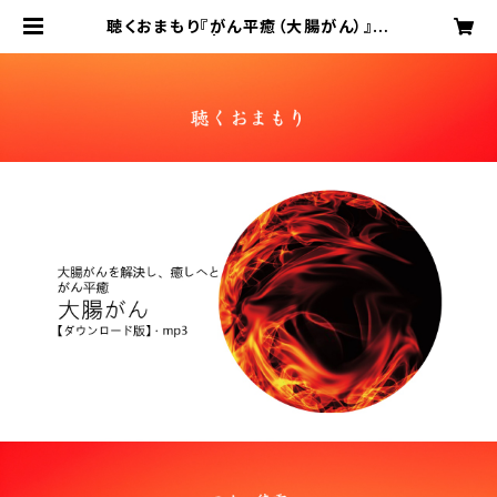
聴くおまもり『がん平癒（大腸がん）』ダ
ウンロード版 | のん・徳雲『聴くおまも
り』｜ユキバコ㈱が提案する全く新し
い健康へのアプローチ