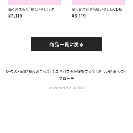
聴くおまもり『癒（いやし）』ダウ
聴くおまもり『癒(いやし)』CD版
ンロード版
¥3,119
¥5,119
商品一覧に戻る
© のん・徳雲『聴くおまもり』｜ユキバコ㈱が提案する全く新しい健康へのア
プローチ
Powered by