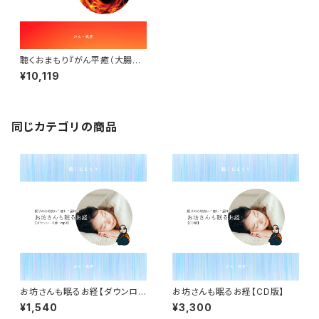
聴くおまもり『がん平癒（大腸が
ん）』ダウンロード版
¥10,119
同じカテゴリの商品
お坊さんも眠るお経【ダウンロ
お坊さんも眠るお経【CD版】
ード版】
¥1,540
¥3,300